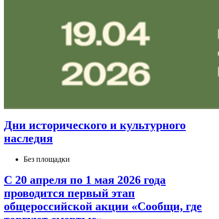
Дни исторического и культурного
наследия
Без площадки
С 20 апреля по 1 мая 2026 года
проводится первый этап
общероссийской акции «Сообщи, где