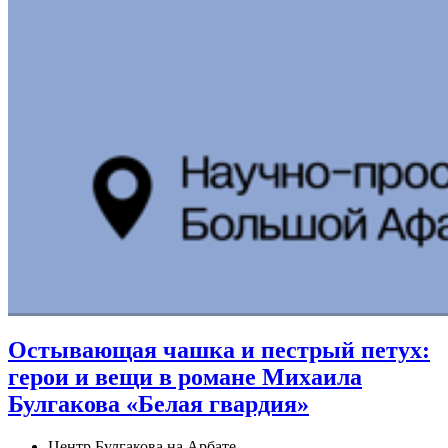
Остывающая чашка и пестрый петух:
герои и вещи в романе Михаила
Булгакова «Белая гвардия»
Центр Булгакова на Арбате