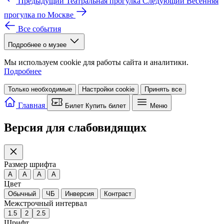
Предыдущий
Театральная прогулка
Следующий
Весенняя
прогулка по Москве
Все события
Подробнее о музее
Мы используем cookie для работы сайта и аналитики.
Подробнее
Только необходимые
Настройки cookie
Принять все
Главная
Билет
Купить билет
Меню
Версия для слабовидящих
Размер шрифта
A
A
A
A
Цвет
Обычный
ЧБ
Инверсия
Контраст
Межстрочный интервал
1.5
2
2.5
Шрифт