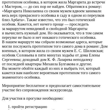
прототипом особняка, в котором жила Маргарита до встречи
с Мастером, — до сих пор не найден. Обратимся к роману:
«Маргарита Николаевна со своим мужем вдвоем занимали
весь верх прекрасного особняка в саду в одном из переулков
близ Арбата». Также известно, что это был готический
особняк. Кажется, нет ничего проще — проследить
за маршрутом невидимой и свободной Маргариты
и вычислить нужный дом. Но оказывается, что в том самом
переулке не было и нет никакого готического особняка.
В нашем маршруте мы собрали возможные адреса, которые
могли послужить прототипом того самого дома в романе: Дом
военных, в котором жила со своим мужем Е. С. Шиловская;
особняк Соловьева в пяти минутах ходьбы от дома Елены
Сергеевны; доходный дом К. Ф. Лазарева неподалеку
от последней квартиры Михаила Булгакова и другие.
Вы можете обойти каждый из них и выбрать тот, который
кажется вам наиболее вероятным прототипом того самого
знаменитого особняка.
Мероприятие бесплатное и предполагает самостоятельное
участие без сопровождения экскурсовода.
Для участия в прогулке необходимо:
пройти регистрацию