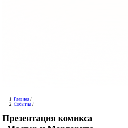
Главная
/
События
/
Презентация комикса