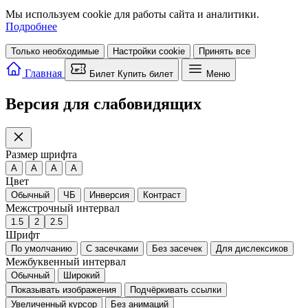
Мы используем cookie для работы сайта и аналитики.
Подробнее
Только необходимые
Настройки cookie
Принять все
Главная
Билет
Купить билет
Меню
Версия для слабовидящих
Размер шрифта
A
A
A
A
Цвет
Обычный
ЧБ
Инверсия
Контраст
Межстрочный интервал
1.5
2
2.5
Шрифт
По умолчанию
С засечками
Без засечек
Для дислексиков
Межбуквенный интервал
Обычный
Широкий
Показывать изображения
Подчёркивать ссылки
Увеличенный курсор
Без анимаций