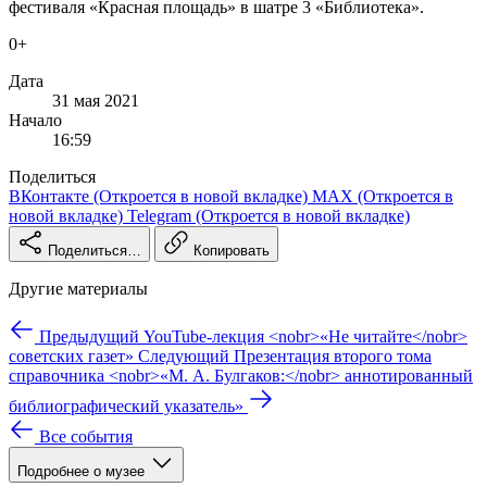
фестиваля «Красная площадь» в шатре 3 «Библиотека».
0+
Дата
31 мая 2021
Начало
16:59
Поделиться
ВКонтакте
(Откроется в новой вкладке)
MAX
(Откроется в
новой вкладке)
Telegram
(Откроется в новой вкладке)
Поделиться…
Копировать
Другие материалы
Предыдущий
YouTube-лекция <nobr>«Не читайте</nobr>
советских газет»
Следующий
Презентация второго тома
справочника <nobr>«М. А. Булгаков:</nobr> аннотированный
библиографический указатель»
Все события
Подробнее о музее