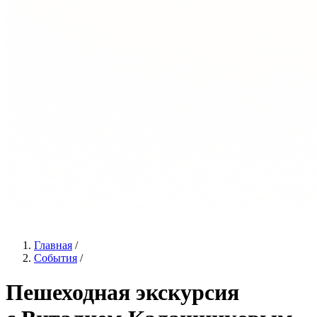
Главная
/
События
/
Пешеходная экскурсия