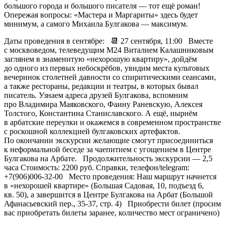
большого города и большого писателя — тот ещё роман!
Опережая вопросы: «Мастера и Маргариты» здесь будет
минимум, а самого Михаила Булгакова — максимум.
Даты проведения в сентябре: 📆 27 сентября, 11:00 Вместе
с москвоведом, телеведущим М24 Виталием Калашниковым
заглянем в знаменитую «нехорошую квартиру», дойдём
до одного из первых небоскрёбов, увидим места культовых
вечеринок столетней давности со спиритическими сеансами,
а также рестораны, редакции и театры, в которых бывал
писатель. Узнаем адреса друзей Булгакова, вспомним
про Владимира Маяковского, Фаину Раневскую, Алексея
Толстого, Константина Станиславского. А ещё, нырнём
в арбатские переулки и окажемся в современном пространстве
с роскошной коллекцией булгаковских артефактов.
По окончании экскурсии желающие смогут присоединиться
к неформальной беседе за чаепитием с угощением в Центре
Булгакова на Арбате. Продолжительность экскурсии — 2,5
часа Стоимость: 2200 руб. Справки, телефон/telegram:
+7(906)006-32-00 Место проведения: Наш маршрут начнется
в «нехорошей квартире» (Большая Садовая, 10, подъезд 6,
кв. 50), а завершится в Центре Булгакова на Арбат (Большой
Афанасьевский пер., 35-37, стр. 4) Приобрести билет (просим
вас приобретать билеты заранее, количество мест ограничено)