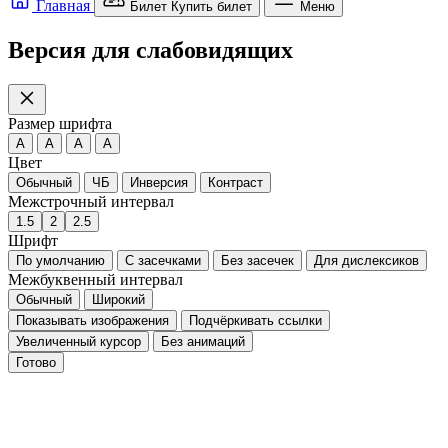
Главная
Билет
Купить билет
Меню
Версия для слабовидящих
Размер шрифта
A
A
A
A
Цвет
Обычный
ЧБ
Инверсия
Контраст
Межстрочный интервал
1.5
2
2.5
Шрифт
По умолчанию
С засечками
Без засечек
Для дислексиков
Межбуквенный интервал
Обычный
Широкий
Показывать изображения
Подчёркивать ссылки
Увеличенный курсор
Без анимаций
Готово