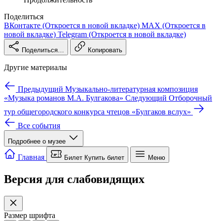
Поделиться
ВКонтакте
(Откроется в новой вкладке)
MAX
(Откроется в
новой вкладке)
Telegram
(Откроется в новой вкладке)
Поделиться…
Копировать
Другие материалы
Предыдущий
Музыкально-литературная композиция
«Музыка романов М.А. Булгакова»
Следующий
Отборочный
тур общегородского конкурса чтецов «Булгаков вслух»
Все события
Подробнее о музее
Мы используем cookie для работы сайта и аналитики.
Подробнее
Только необходимые
Настройки cookie
Принять все
Главная
Билет
Купить билет
Меню