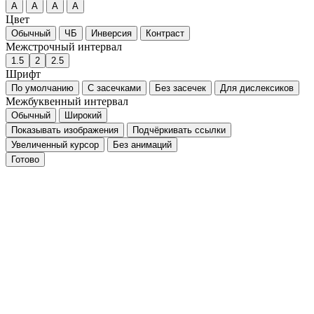
Версия для слабовидящих
Размер шрифта
A
A
A
A
Цвет
Обычный
ЧБ
Инверсия
Контраст
Межстрочный интервал
1.5
2
2.5
Шрифт
По умолчанию
С засечками
Без засечек
Для дислексиков
Межбуквенный интервал
Обычный
Широкий
Показывать изображения
Подчёркивать ссылки
Увеличенный курсор
Без анимаций
Готово