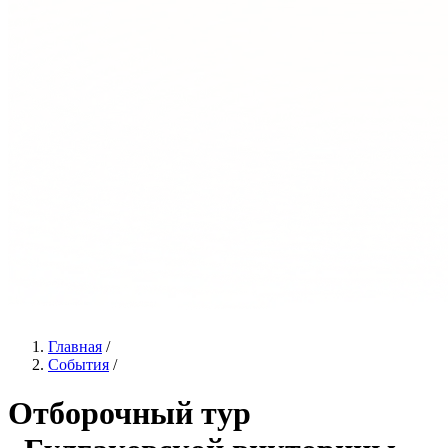
Главная
/
События
/
Отборочный тур