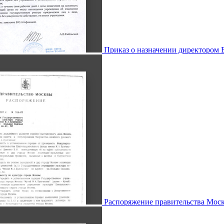
Приказ о назначении директором 
Распоряжение правительства Моск