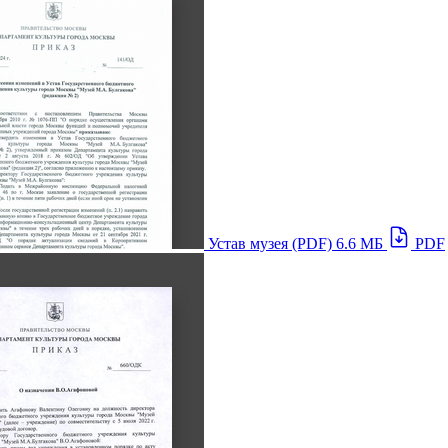
Устав музея (PDF)
6.6 МБ
PDF