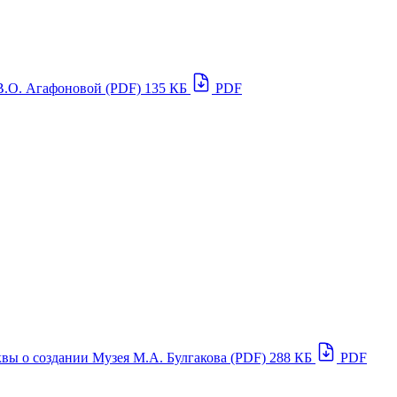
В.О. Агафоновой (PDF)
135 КБ
PDF
вы о создании Музея М.А. Булгакова (PDF)
288 КБ
PDF