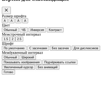
Размер шрифта
A
A
A
A
Цвет
Обычный
ЧБ
Инверсия
Контраст
Межстрочный интервал
1.5
2
2.5
Шрифт
По умолчанию
С засечками
Без засечек
Для дислексиков
Межбуквенный интервал
Обычный
Широкий
Показывать изображения
Подчёркивать ссылки
Увеличенный курсор
Без анимаций
Готово