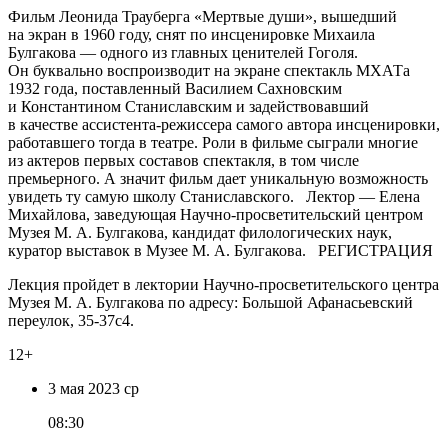
Фильм Леонида Трауберга «Мертвые души», вышедший
на экран в 1960 году, снят по инсценировке Михаила
Булгакова — одного из главных ценителей Гоголя.
Он буквально воспроизводит на экране спектакль МХАТа
1932 года, поставленный Василием Сахновским
и Константином Станиславским и задействовавший
в качестве ассистента‑режиссера самого автора инсценировки,
работавшего тогда в театре. Роли в фильме сыграли многие
из актеров первых составов спектакля, в том числе
премьерного. А значит фильм дает уникальную возможность
увидеть ту самую школу Станиславского. Лектор — Елена
Михайлова, заведующая Научно‑просветительский центром
Музея М. А. Булгакова, кандидат филологических наук,
куратор выставок в Музее М. А. Булгакова. РЕГИСТРАЦИЯ
Лекция пройдет в лектории Научно‑просветительского центра
Музея М. А. Булгакова по адресу: Большой Афанасьевский
переулок, 35-37с4.
12+
3 мая
2023
ср
08:30