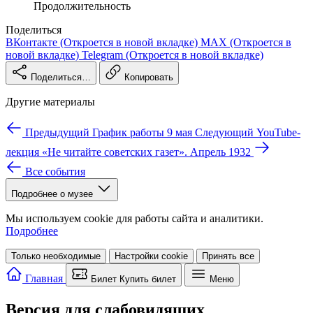
Продолжительность
Поделиться
ВКонтакте
(Откроется в новой вкладке)
MAX
(Откроется в
новой вкладке)
Telegram
(Откроется в новой вкладке)
Поделиться…
Копировать
Другие материалы
Предыдущий
График работы 9 мая
Следующий
YouTube-
лекция «Не читайте советских газет». Апрель 1932
Все события
Подробнее о музее
Мы используем cookie для работы сайта и аналитики.
Подробнее
Только необходимые
Настройки cookie
Принять все
Главная
Билет
Купить билет
Меню
Версия для слабовидящих