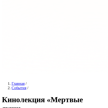
Главная
/
События
/
Кинолекция «Мертвые