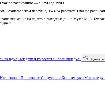
 мая по расписанию — с 12:00 до 19:00.
ом Афанасьевском переулке, 35-37с4 работает 9 мая по расписан
м ваше внимание на то, что в выходные дни в Музее М. А. Бул
руднен.
ой вкладке)
Telegram
(Откроется в новой вкладке)
Поделить
«Иллюзион – Пироговка»
Следующий
Кинолекция «Мертвые ду
е