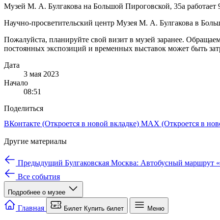
Музей М. А. Булгакова на Большой Пироговской, 35а работает 9
Научно‑просветительский центр Музея М. А. Булгакова в Больш
Пожалуйста, планируйте свой визит в музей заранее. Обращае
постоянных экспозиций и временных выставок может быть зат
Дата
3 мая 2023
Начало
08:51
Поделиться
ВКонтакте
(Откроется в новой вкладке)
MAX
(Откроется в нов
Другие материалы
Предыдущий
Булгаковская Москва: Автобусный маршрут 
Все события
Подробнее о музее
Мы используем cookie для работы сайта и аналитики.
Подробне