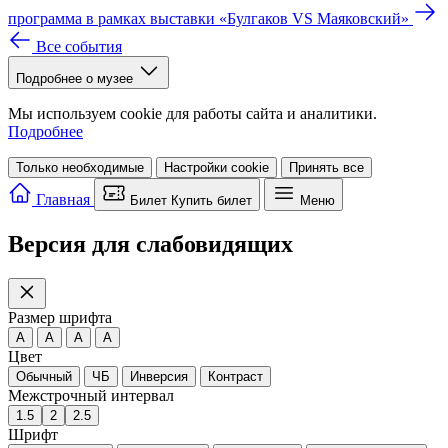
программа в рамках выставки «Булгаков VS Маяковский»
Все события
Подробнее о музее
Мы используем cookie для работы сайта и аналитики.
Подробнее
Только необходимые
Настройки cookie
Принять все
Главная
Билет
Купить билет
Меню
Версия для слабовидящих
Размер шрифта
A
A
A
A
Цвет
Обычный
ЧБ
Инверсия
Контраст
Межстрочный интервал
1.5
2
2.5
Шрифт