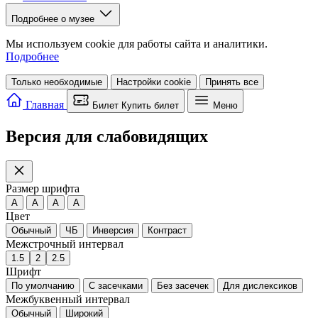
Подробнее о музее
Мы используем cookie для работы сайта и аналитики.
Подробнее
Только необходимые
Настройки cookie
Принять все
Главная
Билет
Купить билет
Меню
Версия для слабовидящих
Размер шрифта
A
A
A
A
Цвет
Обычный
ЧБ
Инверсия
Контраст
Межстрочный интервал
1.5
2
2.5
Шрифт
По умолчанию
С засечками
Без засечек
Для дислексиков
Межбуквенный интервал
Обычный
Широкий