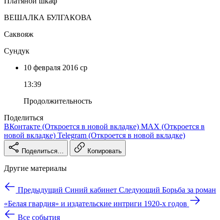
Платяной шкаф
ВЕШАЛКА БУЛГАКОВА
Саквояж
Сундук
10 февраля
2016
ср
13:39
Продолжительность
Поделиться
ВКонтакте
(Откроется в новой вкладке)
MAX
(Откроется в
новой вкладке)
Telegram
(Откроется в новой вкладке)
Поделиться…
Копировать
Другие материалы
Предыдущий
Синий кабинет
Следующий
Борьба за роман
«Белая гвардия» и издательские интриги 1920-х годов
Все события