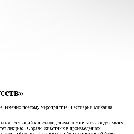
сств»
е. Именно поэтому мероприятие «Бестиарий Михаила
 и иллюстраций к произведениям писателя из фондов музея.
рочтет лекцию «Образы животных в произведениях
ультового фильма. Для самых стойких посетителей будет