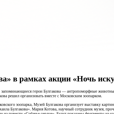
а» в рамках акции «Ночь иску
 запоминающиеся герои Булгакова — антропоморфные животны
кова решил организовать вместе с Московским зоопарком.
овского зоопарка, Музей Булгакова организует выставку картин
Михаила Булгакова». Мария Котова, научный сотрудник музея, п
ми из повести «Собачье сердце». Будут показаны фрагменты из к