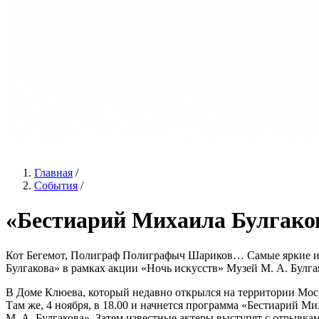
Главная
/
События
/
«Бестиарий Михаила Булгаков
Кот Бегемот, Полиграф Полиграфыч Шариков… Самые яркие и
Булгакова» в рамках акции «Ночь искусств» Музей М. А. Булга
В Доме Клюева, который недавно открылся на территории Моск
Там же, 4 ноября, в 18.00 и начнется программа «Бестиарий 
М. А. Булгакова». Затем известные актеры выступят с отрывка