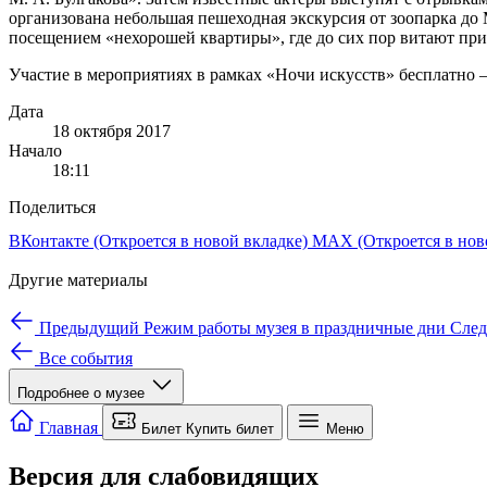
организована небольшая пешеходная экскурсия от зоопарка до 
посещением «нехорошей квартиры», где до сих пор витают приз
Участие в мероприятиях в рамках «Ночи искусств» бесплатно 
Дата
18 октября 2017
Начало
18:11
Поделиться
ВКонтакте
(Откроется в новой вкладке)
MAX
(Откроется в нов
Другие материалы
Предыдущий
Режим работы музея в праздничные дни
Сле
Все события
Подробнее о музее
Мы используем cookie для работы сайта и аналитики.
Подробне
Только необходимые
Настройки cookie
Принять все