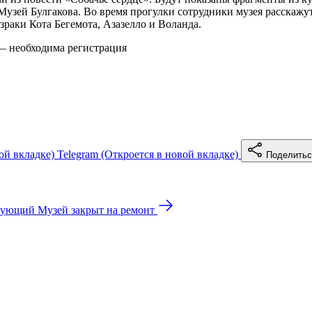
Музей Булгакова. Во время прогулки сотрудники музея расскажут
раки Кота Бегемота, Азазелло и Воланда.
— необходима регистрация
ой вкладке)
Telegram
(Откроется в новой вкладке)
Поделить
дующий
Музей закрыт на ремонт
е