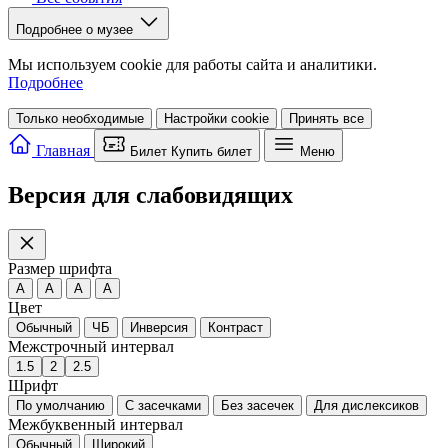
Подробнее о музее
Мы используем cookie для работы сайта и аналитики.
Подробнее
Только необходимые
Настройки cookie
Принять все
Главная
Билет
Купить билет
Меню
Версия для слабовидящих
Размер шрифта
A
A
A
A
Цвет
Обычный
ЧБ
Инверсия
Контраст
Межстрочный интервал
1.5
2
2.5
Шрифт
По умолчанию
С засечками
Без засечек
Для дислексиков
Межбуквенный интервал
Обычный
Широкий