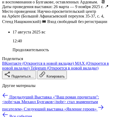
и воспоминания о Булгакове, оставленных Ардовым. 📆
Даты проведения выставки: 26 марта — 9 ноября 2025 г. 📍
Место проведения: Научно‑просветительский центр
на Арбате (Большой Афанасьевский переулок 35-37, с. 4,
Стенд Нащокинский) 🎟 Вход свободный без регистрации
17 августа
2025
вс
12:40
Продолжительность
Поделиться
ВКонтакте
(Откроется в новой вкладке)
MAX
(Откроется в
новой вкладке)
Telegram
(Откроется в новой вкладке)
Поделиться…
Копировать
Другие материалы
Предыдущий
Выставка «''Ваш роман прочитали'':
<nobr>как Михаил Булгаков</nobr> стал знаменитым
писателем»
Следующий
выставка «Явление героев»
Все события