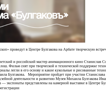
скоп» проведут в Центре Булгакова на Арбате творческую встр
ветский и российский мастер анимационного кино Станислав С
лош. Фильм снят при творческой и технической поддержке тех
териалы легли в его основу и какие кукольные и рисованные тех
ила Булгакова. Мероприятие пройдет при участии Станислава 
узейной деятельности и развитию Музея Михаила Булгакова Иван
 — экспонаты представлены на камерной выставке в Центре Бул
 регистрации