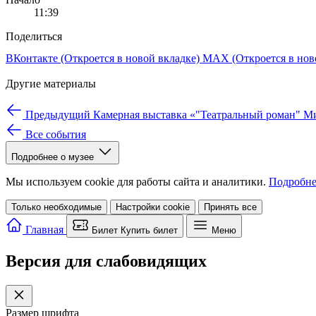
11:39
Поделиться
ВКонтакте
(Откроется в новой вкладке)
MAX
(Откроется в нов
Другие материалы
Предыдущий
Камерная выставка «"Театральный роман" Ми
Все события
Подробнее о музее
Мы используем cookie для работы сайта и аналитики.
Подробне
Только необходимые
Настройки cookie
Принять все
Главная
Билет
Купить билет
Меню
Версия для слабовидящих
Размер шрифта