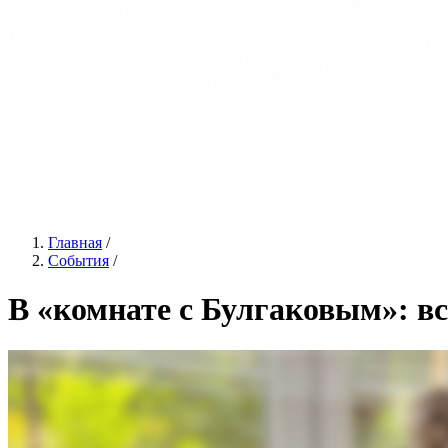
Главная
/
События
/
В «комнате с Булгаковым»: в