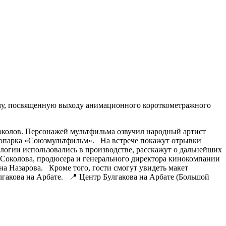
ечу, посвященную выходу анимационного короткометражного
околов. Персонажей мультфильма озвучил народный артист
нопарка «Союзмультфильм». На встрече покажут отрывки
нологии использовались в производстве, расскажут о дальнейших
Соколова, продюсера и генерального директора кинокомпании
а Назарова. Кроме того, гости смогут увидеть макет
гакова на Арбате. 📍 Центр Булгакова на Арбате (Большой