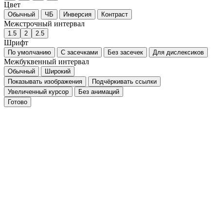
Цвет
Обычный
ЧБ
Инверсия
Контраст
Межстрочный интервал
1.5
2
2.5
Шрифт
По умолчанию
С засечками
Без засечек
Для дислексиков
Межбуквенный интервал
Обычный
Широкий
Показывать изображения
Подчёркивать ссылки
Увеличенный курсор
Без анимаций
Готово