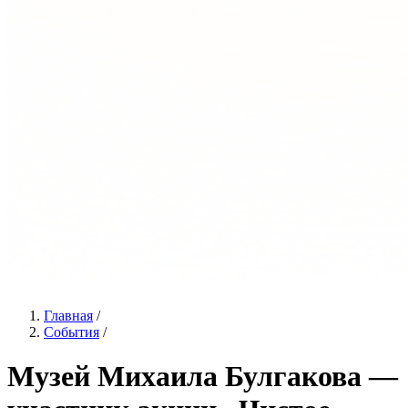
Главная
/
События
/
Музей Михаила Булгакова —