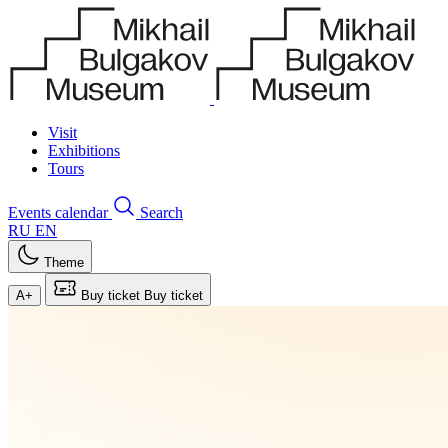
Visit
Exhibitions
Tours
Events calendar
Search
RU
EN
Theme
A+
Buy ticket
Buy ticket