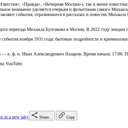
Известия», «Правда», «Вечерняя Москва»), так и менее известны
ное внимание уделяется очеркам и фельетонам самого Михаила Б
авляют события, отразившиеся в рассказах и повестях Михаила 
 дата переезда Михаила Булгакова в Москву. В 2022 году лекции 
е события ноября 1931 года: бытовые подробности и криминальн
— к. ф. н. Иван Александрович Назаров. Время начала: 17:00. 
на YouTube.
s in a new tab)
Share…
Copy