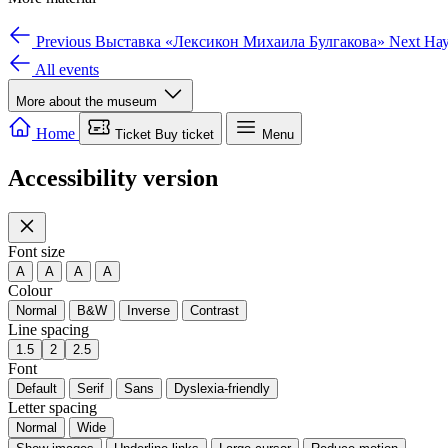
Previous
Выставка «Лексикон Михаила Булгакова»
Next
Нау
All events
More about the museum
We use cookies for site operation and analytics.
Learn more
Necessary only
Cookie settings
Accept all
Home
Ticket
Buy ticket
Menu
Accessibility version
Font size
A
A
A
A
Colour
Normal
B&W
Inverse
Contrast
Line spacing
1.5
2
2.5
Font