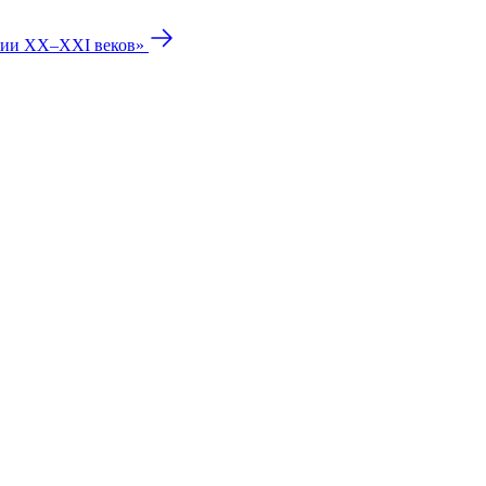
ории XX–XXI веков»