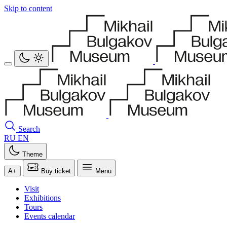
Skip to content
Search
RU
EN
Theme
A+
Buy ticket
Menu
Visit
Exhibitions
Tours
Events calendar