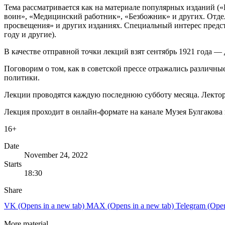
Тема рассматривается как на материале популярных изданий («
воин», «Медицинский работник», «Безбожник» и других. Отдель
просвещения» и других изданиях. Специальный интерес предст
году и другие).
В качестве отправной точки лекций взят сентябрь 1921 года —
Поговорим о том, как в советской прессе отражались различны
политики.
Лекции проводятся каждую последнюю субботу месяца. Лектор 
Лекция проходит в онлайн‑формате на канале Музея Булгакова 
16+
Date
November 24, 2022
Starts
18:30
Share
VK
(Opens in a new tab)
MAX
(Opens in a new tab)
Telegram
(Open
More material