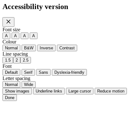
Necessary only
Cookie settings
Accept all
Home
Ticket
Buy ticket
Menu
Accessibility version
Font size
A
A
A
A
Colour
Normal
B&W
Inverse
Contrast
Line spacing
1.5
2
2.5
Font
Default
Serif
Sans
Dyslexia-friendly
Letter spacing
Normal
Wide
Show images
Underline links
Large cursor
Reduce motion
Done