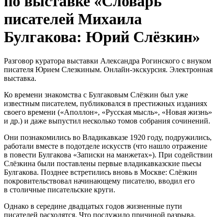
по выставке «Словарь
писателей Михаила
Булгакова: Юрий Слёзкин»
Разговор куратора выставки Александра Рогинского с внуком
писателя Юрием Слезкиным. Онлайн‑экскурсия. Электронная
выставка.
Ко времени знакомства с Булгаковым Слёзкин был уже
известным писателем, публиковался в престижных изданиях
своего времени («Аполлон», «Русская мысль», «Новая жизнь»
и др.) и даже выпустил несколько томов собрания сочинений.
Они познакомились во Владикавказе 1920 году, подружились,
работали вместе в подотделе искусств (что нашло отражение
в повести Булгакова «Записки на манжетах»). При содействии
Слёзкина были поставлены первые владикавказские пьесы
Булгакова. Позднее встретились вновь в Москве: Слёзкин
покровительствовал начинающему писателю, вводил его
в столичные писательские круги.
Однако в середине двадцатых годов жизненные пути
писателей расходятся. Что послужило причиной разрыва,