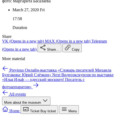
фото: Маргарита Басалаева
March 27,
2020
Fri
17:58
Duration
Share
VK
(Opens in a new tab)
MAX
(Opens in a new tab)
Telegram
(Opens in a new tab)
Share…
Copy
More material
Previous
Онлайн-выставка «Словарь писателей Михаила
Булгакова: Юрий Слёзкин»
Next
Видеоэкскурсия по выставке
«Илья Ильф — одесский москвич! Писатель с
фотоаппаратом»
All events
More about the museum
We use cookies for site operation and analytics.
Learn more