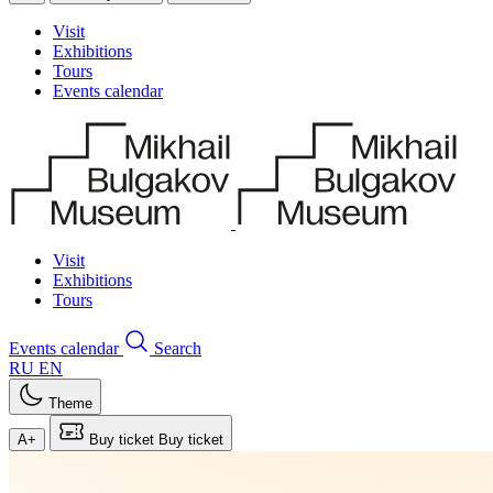
Visit
Exhibitions
Tours
Events calendar
Visit
Exhibitions
Tours
Events calendar
Search
RU
EN
Theme
A+
Buy ticket
Buy ticket