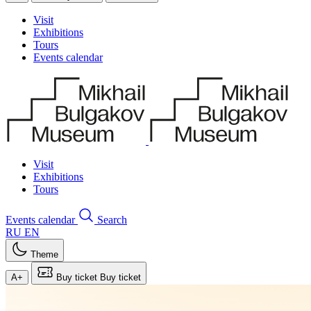
Visit
Exhibitions
Tours
Events calendar
Visit
Exhibitions
Tours
Events calendar
Search
RU
EN
Theme
A+
Buy ticket
Buy ticket