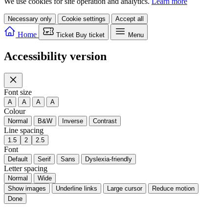
We use cookies for site operation and analytics.
Learn more
Necessary only
Cookie settings
Accept all
Home
Ticket
Buy ticket
Menu
Accessibility version
Font size
A
A
A
A
Colour
Normal
B&W
Inverse
Contrast
Line spacing
1.5
2
2.5
Font
Default
Serif
Sans
Dyslexia-friendly
Letter spacing
Normal
Wide
Show images
Underline links
Large cursor
Reduce motion
Done