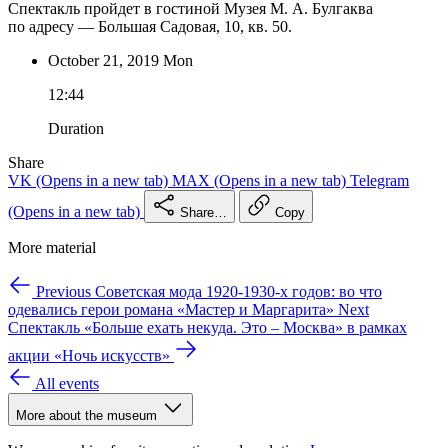
Спектакль пройдет в гостиной Музея М. А. Булгаква
по адресу — Большая Садовая, 10, кв. 50.
October 21,
2019
Mon
12:44
Duration
Share
VK
(Opens in a new tab)
MAX
(Opens in a new tab)
Telegram
(Opens in a new tab)
Share…
Copy
More material
Previous
Советская мода 1920-1930-х годов: во что
одевались герои романа «Мастер и Маргарита»
Next
Спектакль «Больше ехать некуда. Это – Москва» в рамках
акции «Ночь искусств»
All events
More about the museum