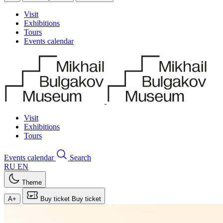
Visit
Exhibitions
Tours
Events calendar
Visit
Exhibitions
Tours
Events calendar
Search
RU
EN
Theme
A+
Buy ticket
Buy ticket