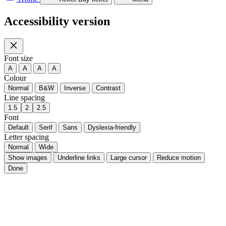
Accessibility version
Font size
A
A
A
A
Colour
Normal
B&W
Inverse
Contrast
Line spacing
1.5
2
2.5
Font
Default
Serif
Sans
Dyslexia-friendly
Letter spacing
Normal
Wide
Show images
Underline links
Large cursor
Reduce motion
Done