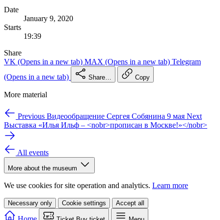
Date
January 9, 2020
Starts
19:39
Share
VK
(Opens in a new tab)
MAX
(Opens in a new tab)
Telegram
(Opens in a new tab)
Share…
Copy
More material
Previous
Видеообращение Сергея Собянина 9 мая
Next
Выставка «Илья Ильф – <nobr>прописан в Москве!»</nobr>
All events
More about the museum
We use cookies for site operation and analytics.
Learn more
Necessary only
Cookie settings
Accept all
Home
Ticket
Buy ticket
Menu