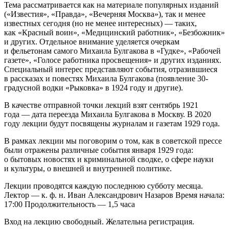
Тема рассматривается как на материале популярных изданий
(«Известия», «Правда», «Вечерняя Москва»), так и менее
известных сегодня (но не менее интересных) — таких,
как «Красный воин», «Медицинский работник», «Безбожник»
и других. Отдельное внимание уделяется очеркам
и фельетонам самого Михаила Булгакова в «Гудке», «Рабочей
газете», «Голосе работника просвещения» и других изданиях.
Специальный интерес представляют события, отразившиеся
в рассказах и повестях Михаила Булгакова (появление 30-
градусной водки «Рыковка» в 1924 году и другие).
В качестве отправной точки лекций взят сентябрь 1921
года — дата переезда Михаила Булгакова в Москву. В 2020
году лекции будут посвящены журналам и газетам 1929 года.
В рамках лекции мы поговорим о том, как в советской прессе
были отражены различные события января 1929 года:
о бытовых новостях и криминальной сводке, о сфере науки
и культуры, о внешней и внутренней политике.
Лекции проводятся каждую последнюю субботу месяца.
Лектор — к. ф. н. Иван Александрович Назаров Время начала:
17:00 Продолжительность — 1,5 часа
Вход на лекцию свободный. Желательна регистрация.