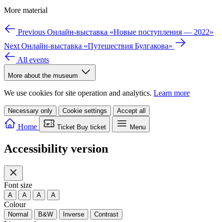
More material
Previous
Онлайн-выставка «Новые поступления — 2022»
Next
Онлайн-выставка «Путешествия Булгакова»
All events
More about the museum
We use cookies for site operation and analytics.
Learn more
Necessary only
Cookie settings
Accept all
Home
Ticket
Buy ticket
Menu
Accessibility version
Font size
A
A
A
A
Colour
Normal
B&W
Inverse
Contrast