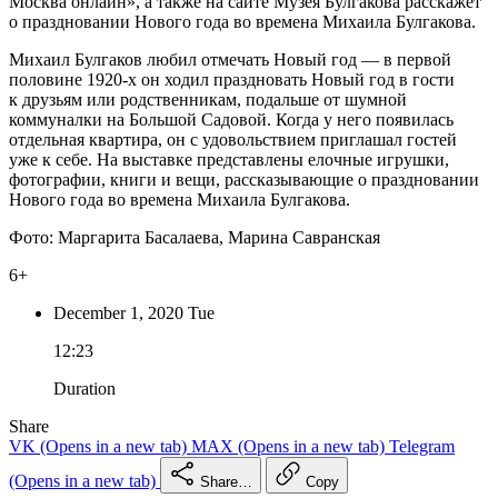
Москва онлайн», а также на сайте Музея Булгакова расскажет
о праздновании Нового года во времена Михаила Булгакова.
Михаил Булгаков любил отмечать Новый год — в первой
половине 1920-х он ходил праздновать Новый год в гости
к друзьям или родственникам, подальше от шумной
коммуналки на Большой Садовой. Когда у него появилась
отдельная квартира, он с удовольствием приглашал гостей
уже к себе. На выставке представлены елочные игрушки,
фотографии, книги и вещи, рассказывающие о праздновании
Нового года во времена Михаила Булгакова.
Фото: Маргарита Басалаева, Марина Савранская
6+
December 1,
2020
Tue
12:23
Duration
Share
VK
(Opens in a new tab)
MAX
(Opens in a new tab)
Telegram
(Opens in a new tab)
Share…
Copy