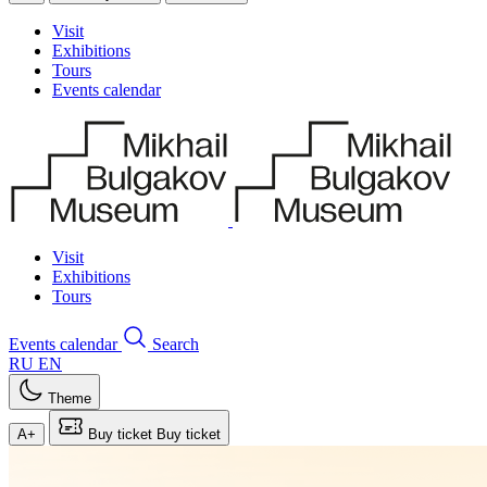
Visit
Exhibitions
Tours
Events calendar
Visit
Exhibitions
Tours
Events calendar
Search
RU
EN
Theme
A+
Buy ticket
Buy ticket