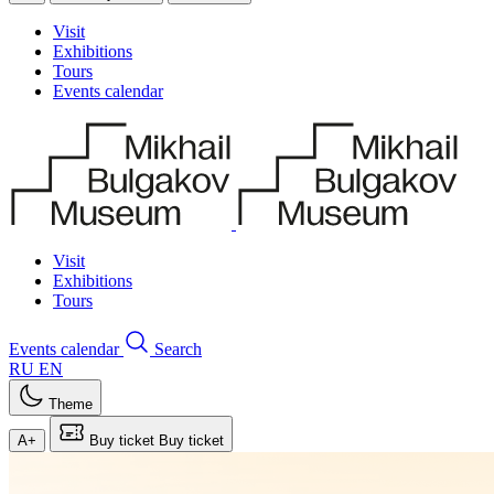
Visit
Exhibitions
Tours
Events calendar
Visit
Exhibitions
Tours
Events calendar
Search
RU
EN
Theme
A+
Buy ticket
Buy ticket