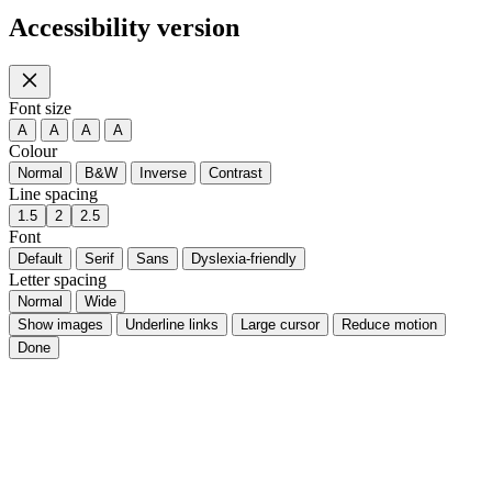
Necessary only
Cookie settings
Accept all
Home
Ticket
Buy ticket
Menu
Accessibility version
Font size
A
A
A
A
Colour
Normal
B&W
Inverse
Contrast
Line spacing
1.5
2
2.5
Font
Default
Serif
Sans
Dyslexia-friendly
Letter spacing
Normal
Wide
Show images
Underline links
Large cursor
Reduce motion
Done