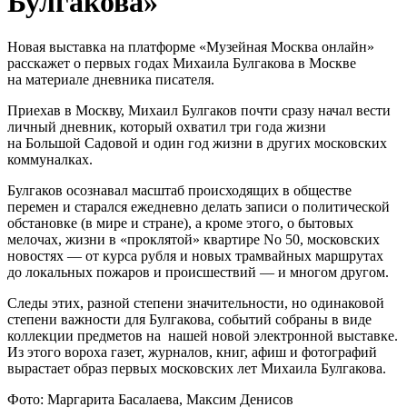
Булгакова»
Новая выставка на платформе «Музейная Москва онлайн»
расскажет о первых годах Михаила Булгакова в Москве
на материале дневника писателя.
Приехав в Москву, Михаил Булгаков почти сразу начал вести
личный дневник, который охватил три года жизни
на Большой Садовой и один год жизни в других московских
коммуналках.
Булгаков осознавал масштаб происходящих в обществе
перемен и старался ежедневно делать записи о политической
обстановке (в мире и стране), а кроме этого, о бытовых
мелочах, жизни в «проклятой» квартире No 50, московских
новостях — от курса рубля и новых трамвайных маршрутах
до локальных пожаров и происшествий — и многом другом.
Следы этих, разной степени значительности, но одинаковой
степени важности для Булгакова, событий собраны в виде
коллекции предметов на нашей новой электронной выставке.
Из этого вороха газет, журналов, книг, афиш и фотографий
вырастает образ первых московских лет Михаила Булгакова.
Фото: Маргарита Басалаева, Максим Денисов