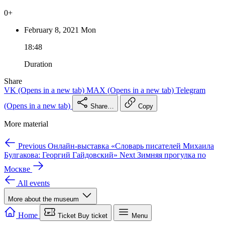
0+
February 8,
2021
Mon
18:48
Duration
Share
VK
(Opens in a new tab)
MAX
(Opens in a new tab)
Telegram
(Opens in a new tab)
Share…
Copy
More material
Previous
Онлайн-выставка «Словарь писателей Михаила
Булгакова: Георгий Гайдовский»
Next
Зимняя прогулка по
Москве
All events
More about the museum
We use cookies for site operation and analytics.
Learn more