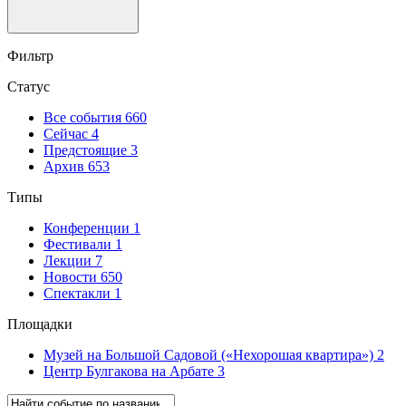
Фильтр
Статус
Все события
660
Сейчас
4
Предстоящие
3
Архив
653
Типы
Конференции
1
Фестивали
1
Лекции
7
Новости
650
Спектакли
1
Площадки
Музей на Большой Садовой («Нехорошая квартира»)
2
Центр Булгакова на Арбате
3