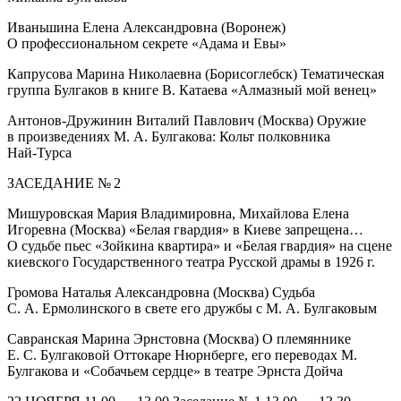
Иваньшина Елена Александровна (Воронеж)
О профессиональном секрете «Адама и Евы»
Капрусова Марина Николаевна (Борисоглебск) Тематическая
группа Булгаков в книге В. Катаева «Алмазный мой венец»
Антонов‑Дружинин Виталий Павлович (Москва) Оружие
в произведениях М. А. Булгакова: Кольт полковника
Най‑Турса
ЗАСЕДАНИЕ № 2
Мишуровская Мария Владимировна, Михайлова Елена
Игоревна (Москва) «Белая гвардия» в Киеве запрещена…
О судьбе пьес «Зойкина квартира» и «Белая гвардия» на сцене
киевского Государственного театра Русской драмы в 1926 г.
Громова Наталья Александровна (Москва) Судьба
С. А. Ермолинского в свете его дружбы с М. А. Булгаковым
Савранская Марина Эрнстовна (Москва) О племяннике
Е. С. Булгаковой Оттокаре Нюрнберге, его переводах М.
Булгакова и «Собачьем сердце» в театре Эрнста Дойча