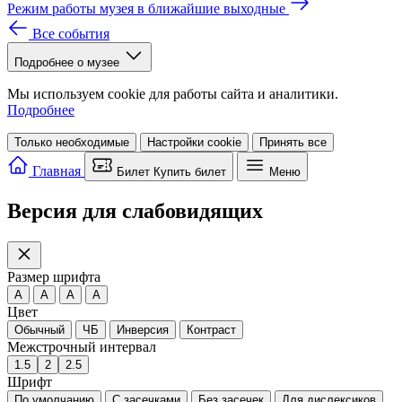
Режим работы музея в ближайшие выходные
Все события
Подробнее о музее
Мы используем cookie для работы сайта и аналитики.
Подробнее
Только необходимые
Настройки cookie
Принять все
Главная
Билет
Купить билет
Меню
Версия для слабовидящих
Размер шрифта
A
A
A
A
Цвет
Обычный
ЧБ
Инверсия
Контраст
Межстрочный интервал
1.5
2
2.5
Шрифт
По умолчанию
С засечками
Без засечек
Для дислексиков