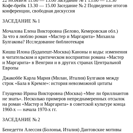
22 НОЯБРЯ 11.00 — 13.00 Заседание № 1 13.00 — 13.30
Кофе‑брейк 13.30 — 15.00 Заседание № 2 Подведение итогов
конференции, свободная дискуссия
ЗАСЕДАНИЕ № 1
Мочалова Елена Викторовна (Белово, Кемеровская обл.)
За что я люблю роман «Мастер и Маргарита» Михаила
Булгакова? Исследование библиотекаря
Кишш Илона (Будапешт‑Москва) Каноны и коды: изменения
в читательском и критическом восприятии романа «Мастер
и Маргарита» в Венгрии и в других странах Центральной
Европы
Джакоббе Карла Мария (Милан, Италия) Булгаков между
строк «Бала в Кремле»: история невозможной цитаты
Глущенко Ирина Викторовна (Москва) «Мне ли бриллиантов
не знать». Несколько примеров непреднамеренных отсылок
на роман «Мастер и Маргарита» в советской культуре конца
1960-х — начала 1970-х гг.
ЗАСЕДАНИЕ № 2
Бенедетти Алессия (Болонья, Италия) Дантовские мотивы