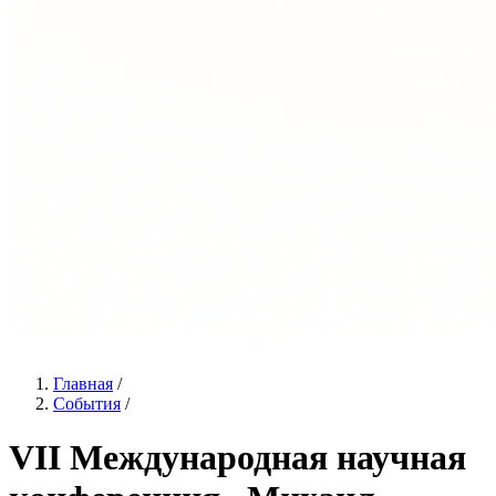
Главная
/
События
/
VII Международная научная