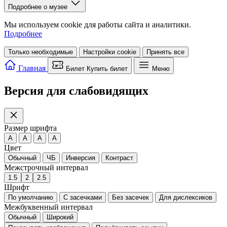
Подробнее о музее
Мы используем cookie для работы сайта и аналитики.
Подробнее
Только необходимые
Настройки cookie
Принять все
Главная
Билет
Купить билет
Меню
Версия для слабовидящих
Размер шрифта
A
A
A
A
Цвет
Обычный
ЧБ
Инверсия
Контраст
Межстрочный интервал
1.5
2
2.5
Шрифт
По умолчанию
С засечками
Без засечек
Для дислексиков
Межбуквенный интервал
Обычный
Широкий