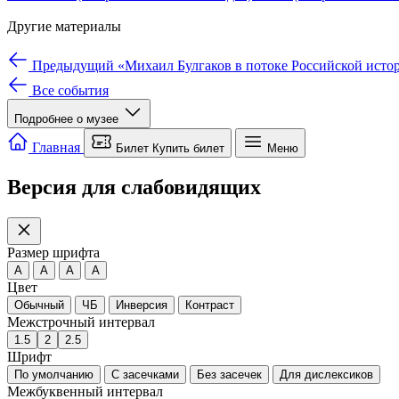
Другие материалы
Предыдущий
«Михаил Булгаков в потоке Российской ис
Все события
Подробнее о музее
Мы используем cookie для работы сайта и аналитики.
Подробне
Только необходимые
Настройки cookie
Принять все
Главная
Билет
Купить билет
Меню
Версия для слабовидящих
Размер шрифта
A
A
A
A
Цвет
Обычный
ЧБ
Инверсия
Контраст
Межстрочный интервал