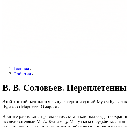
Главная
/
События
/
В. В. Соловьев. Переплетенны
Этой книгой начинается выпуск серии изданий Музея Булгако
Чудакова Мариетта Омаровна.
В книге рассказана правда о том, кем и как был создан сохра
исследователями М. А. Булгакову. Мы узнаем о судьбе талантл
и не ставшего фильмом по милости «бдящих» чиновников от ис