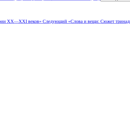
тории XX—XXI веков»
Следующий
«Слова и вещи: Сюжет трина
е