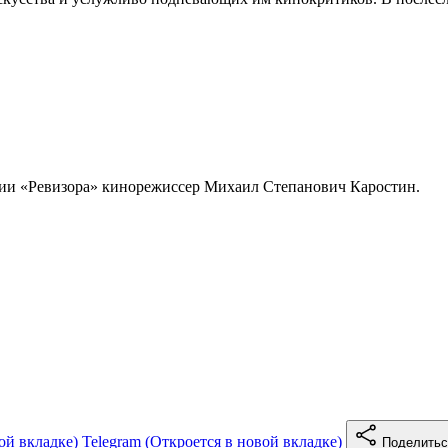
ации «Ревизора» кинорежиссер Михаил Степанович Каростин.
ой вкладке)
Telegram
(Откроется в новой вкладке)
Поделить