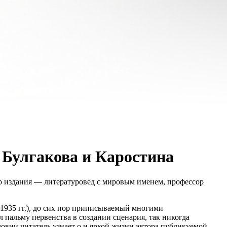
, Булгакова и Каростина
р издания — литературовед с мировым именем, профессор
–1935 гг.), до сих пор приписываемый многими
 пальму первенства в создании сценария, так никогда
вии читатель узнает о и яркой жизни автора публикуемой