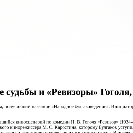
е судьбы и «Ревизоры» Гоголя
ва, получивший название «Народное булгаковедение». Инициато
нившийся киносценарий по комедии Н. В. Гоголя «Ревизор» (1934
ивого кинорежиссера М. С. Каростина, которому Булгаков уступил
кусства и услужливо подпевающих им кинокритиков. В послесло