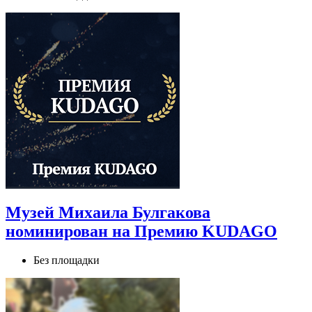
Музей Михаила Булгакова
номинирован на Премию KUDAGO
Без площадки