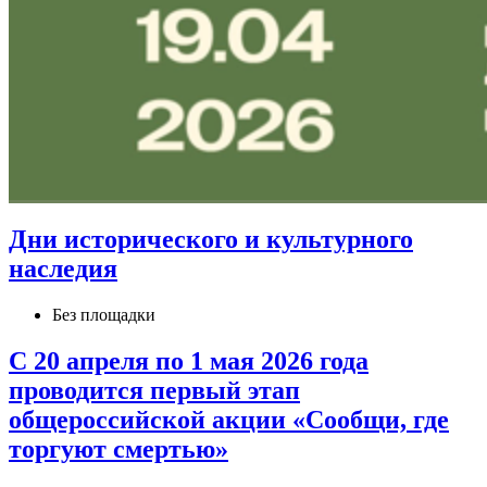
Дни исторического и культурного
наследия
Без площадки
С 20 апреля по 1 мая 2026 года
проводится первый этап
общероссийской акции «Сообщи, где
торгуют смертью»