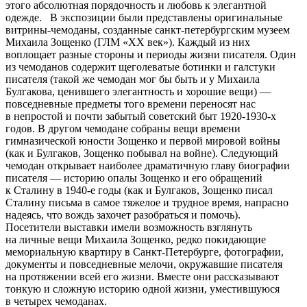
этого абсолютная порядочность и любовь к элегантной
одежде. В экспозиции были представлены оригинальные
витрины‑чемоданы, созданные санкт‑петербургским музеем
Михаила Зощенко (ГЛМ «XX век»). Каждый из них
воплощает разные стороны и периоды жизни писателя. Один
из чемоданов содержит щеголеватые ботинки и галстуки
писателя (такой же чемодан мог бы быть и у Михаила
Булгакова, ценившего элегантность и хорошие вещи) —
повседневные предметы того времени переносят нас
в непростой и почти забытый советский быт 1920-1930-х
годов. В другом чемодане собраны вещи времени
гимназической юности Зощенко и первой мировой войны
(как и Булгаков, Зощенко побывал на войне). Следующий
чемодан открывает наиболее драматичную главу биографии
писателя — историю опалы Зощенко и его обращений
к Сталину в 1940-е годы (как и Булгаков, Зощенко писал
Сталину письма в самое тяжелое и трудное время, напрасно
надеясь, что вождь захочет разобраться и помочь).
Посетители выставки имели возможность взглянуть
на личные вещи Михаила Зощенко, редко покидающие
мемориальную квартиру в Санкт‑Петербурге, фотографии,
документы и повседневные мелочи, окружавшие писателя
на протяжении всей его жизни. Вместе они рассказывают
тонкую и сложную историю одной жизни, уместившуюся
в четырех чемоданах.