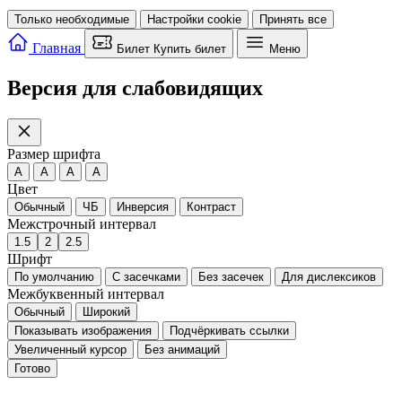
Только необходимые
Настройки cookie
Принять все
Главная
Билет
Купить билет
Меню
Версия для слабовидящих
Размер шрифта
A
A
A
A
Цвет
Обычный
ЧБ
Инверсия
Контраст
Межстрочный интервал
1.5
2
2.5
Шрифт
По умолчанию
С засечками
Без засечек
Для дислексиков
Межбуквенный интервал
Обычный
Широкий
Показывать изображения
Подчёркивать ссылки
Увеличенный курсор
Без анимаций
Готово