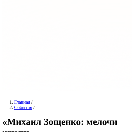
Главная
/
События
/
«Михаил Зощенко: мелочи