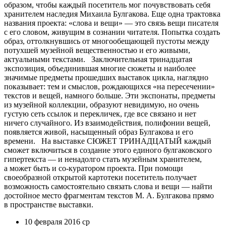
образом, чтобы каждый посетитель мог почувствовать себя
хранителем наследия Михаила Булгакова. Еще одна трактовка
названия проекта: «слова и вещи» — это связь вещи писателя
с его словом, живущим в сознании читателя. Попытка создать
образ, оттолкнувшись от многообещающей пустоты между
потухшей музейной вещественностью и его живыми,
актуальными текстами. Заключительная тринадцатая
экспозиция, объединившая многие сюжеты и наиболее
значимые предметы прошедших выставок цикла, наглядно
показывает: тем и смыслов, рождающихся «на пересечении»
текстов и вещей, намного больше. Эти экспонаты, предметы
из музейной коллекции, образуют невидимую, но очень
густую сеть ссылок и перекличек, где все связано и нет
ничего случайного. Из взаимодействия, полифонии вещей,
появляется живой, насыщенный образ Булгакова и его
времени. На выставке СЮЖЕТ ТРИНАДЦАТЫЙ каждый
сможет включиться в создание этого единого булгаковского
гипертекста — и ненадолго стать музейным хранителем,
а может быть и со‑куратором проекта. При помощи
своеобразной открытой картотеки посетитель получает
возможность самостоятельно связать слова и вещи — найти
достойное место фрагментам текстов М. А. Булгакова прямо
в пространстве выставки.
10 февраля
2016
ср