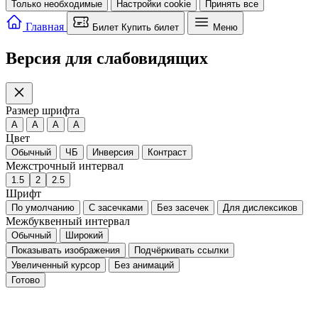
Только необходимые
Настройки cookie
Принять все
Главная
Билет
Купить билет
Меню
Версия для слабовидящих
Размер шрифта
A
A
A
A
Цвет
Обычный
ЧБ
Инверсия
Контраст
Межстрочный интервал
1.5
2
2.5
Шрифт
По умолчанию
С засечками
Без засечек
Для дислексиков
Межбуквенный интервал
Обычный
Широкий
Показывать изображения
Подчёркивать ссылки
Увеличенный курсор
Без анимаций
Готово