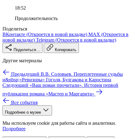
18:52
Продолжительность
Поделиться
ВКонтакте
(Откроется в новой вкладке)
MAX
(Откроется в
новой вкладке)
Telegram
(Откроется в новой вкладке)
Поделиться…
Копировать
Другие материалы
Предыдущий
В.В. Соловьев. Переплетенные судьбы
и&nbsp;«Ревизоры» Гоголя, Булгакова и Каростина
Следующий
«Ваш роман прочитали». История первой
публикации романа «Мастер и Маргарита»
Все события
Подробнее о музее
Мы используем cookie для работы сайта и аналитики.
Подробнее