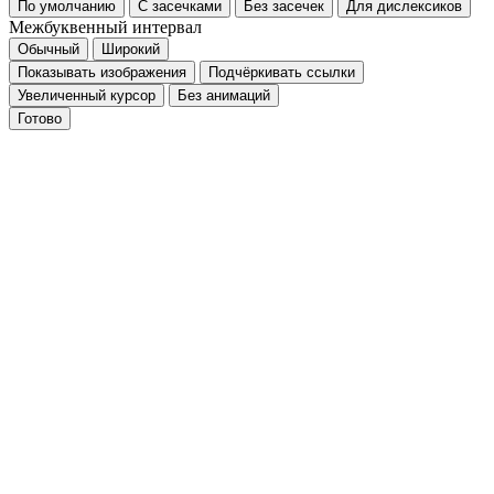
Обычный
ЧБ
Инверсия
Контраст
Межстрочный интервал
1.5
2
2.5
Шрифт
По умолчанию
С засечками
Без засечек
Для дислексиков
Межбуквенный интервал
Обычный
Широкий
Показывать изображения
Подчёркивать ссылки
Увеличенный курсор
Без анимаций
Готово