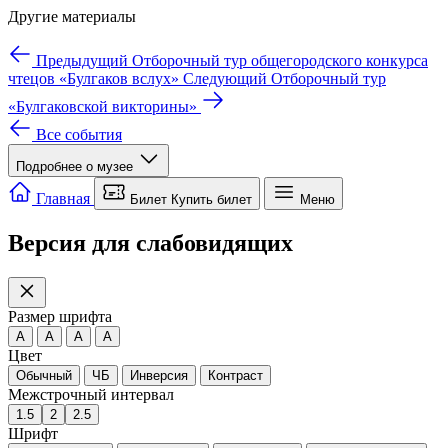
Другие материалы
Предыдущий
Отборочный тур общегородского конкурса
чтецов «Булгаков вслух»
Следующий
Отборочный тур
«Булгаковской викторины»
Все события
Подробнее о музее
Мы используем cookie для работы сайта и аналитики.
Подробнее
Только необходимые
Настройки cookie
Принять все
Главная
Билет
Купить билет
Меню
Версия для слабовидящих
Размер шрифта
A
A
A
A
Цвет