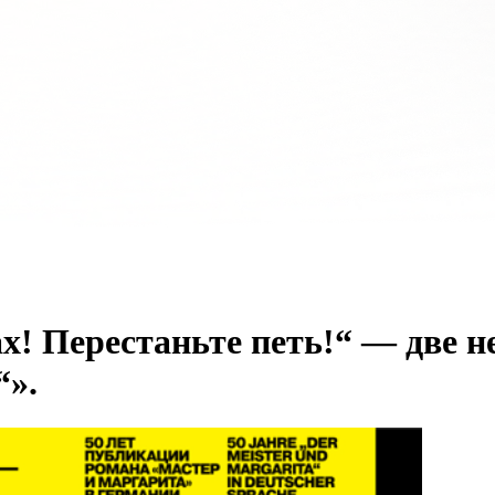
х! Перестаньте петь!“ — две 
“».