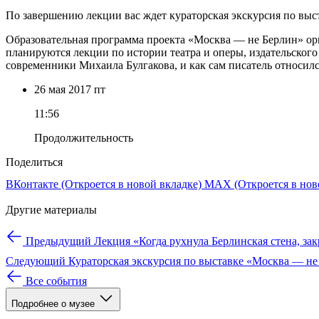
По завершению лекции вас ждет кураторская экскурсия по выс
Образовательная программа проекта «Москва — не Берлин» ор
планируются лекции по истории театра и оперы, издательского
современники Михаила Булгакова, и как сам писатель относилс
26 мая
2017
пт
11:56
Продолжительность
Поделиться
ВКонтакте
(Откроется в новой вкладке)
MAX
(Откроется в нов
Другие материалы
Предыдущий
Лекция «Когда рухнула Берлинская стена, зак
Следующий
Кураторская экскурсия по выставке «Москва — не
Все события
Подробнее о музее