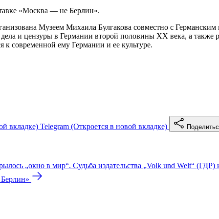
тавке «Москва — не Берлин».
ганизована Музеем Михаила Булгакова совместно с Германским 
 дела и цензуры в Германии второй половины XX века, а также 
я к современной ему Германии и ее культуре.
ой вкладке)
Telegram
(Откроется в новой вкладке)
Поделить
рылось „окно в мир“. Судьба издательства „Volk und Welt“ (ГДР
 Берлин»