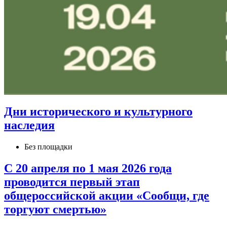
Дни исторического и культурного
наследия
Без площадки
С 20 апреля по 1 мая 2026 года
проводится первый этап
общероссийской акции «Сообщи, где
торгуют смертью»