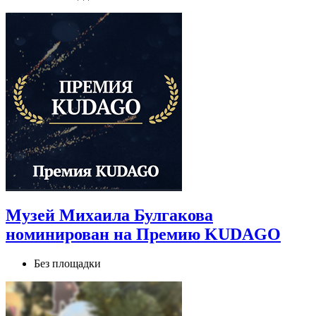
Музей Михаила Булгакова
номинирован на Премию KUDAGO
Без площадки