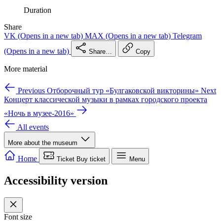
Duration
Share
VK
(Opens in a new tab)
MAX
(Opens in a new tab)
Telegram
(Opens in a new tab)
Share…
Copy
More material
Previous
Отборочный тур «Булгаковской викторины»
Next
Концерт классической музыки в рамках городского проекта
«Ночь в музее-2016»
All events
More about the museum
We use cookies for site operation and analytics.
Learn more
Necessary only
Cookie settings
Accept all
Home
Ticket
Buy ticket
Menu
Accessibility version