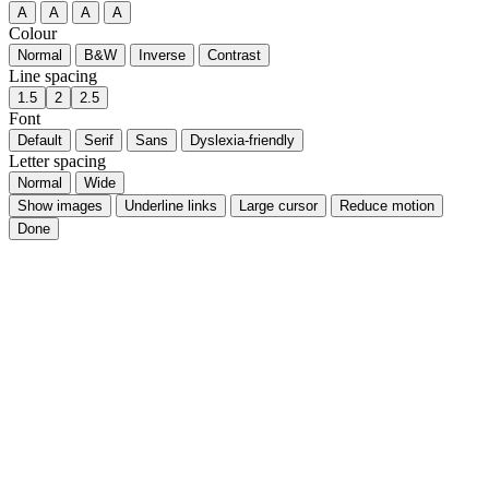
Font size
A
A
A
A
Colour
Normal
B&W
Inverse
Contrast
Line spacing
1.5
2
2.5
Font
Default
Serif
Sans
Dyslexia-friendly
Letter spacing
Normal
Wide
Show images
Underline links
Large cursor
Reduce motion
Done