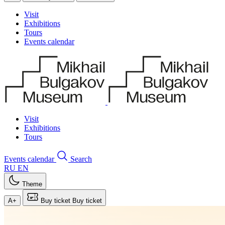
Visit
Exhibitions
Tours
Events calendar
Visit
Exhibitions
Tours
Events calendar
Search
RU
EN
Theme
A+
Buy ticket
Buy ticket