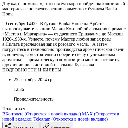
Друзья, напоминаем, что совсем скоро пройдет эксклюзивный
мастер‑класс по свечеварению совместно с бутиком Banka
Home.
29 сентября 14:00 В бутике Banka Home на Арбате
вы прослушаете лекцию Марии Котовой об ароматах в романе
«Мастер и Маргарита» — от древнего Ершалаима до Москвы
1920-1930-х. Узнаете, почему Мастер любил запах розы,
а Пилата преследовал запах розового масла. А затем
погрузитесь в технологию производства ароматической свечи
и, конечно, самостоятельно соберете свечу с уникальным
ароматом — ароматическую композицию можно составить,
вдохновившись историей из романа Булгакова.
ПОДРОБНОСТИ И БИЛЕТЫ
25 сентября
2024
ср
12:36
Продолжительность
Поделиться
ВКонтакте
(Откроется в новой вкладке)
MAX
(Откроется в
новой вкладке)
Telegram
(Откроется в новой вкладке)