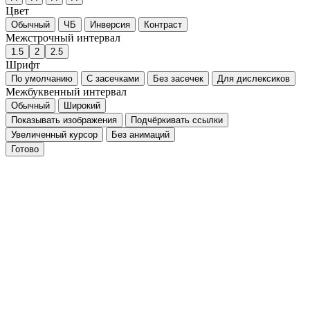
Цвет
Обычный
ЧБ
Инверсия
Контраст
Межстрочный интервал
1.5
2
2.5
Шрифт
По умолчанию
С засечками
Без засечек
Для дислексиков
Межбуквенный интервал
Обычный
Широкий
Показывать изображения
Подчёркивать ссылки
Увеличенный курсор
Без анимаций
Готово