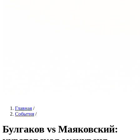
Главная
/
События
/
Булгаков vs Маяковский: