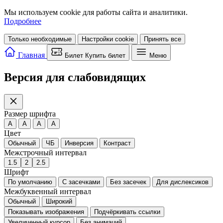
Мы используем cookie для работы сайта и аналитики.
Подробнее
Только необходимые
Настройки cookie
Принять все
Главная
Билет
Купить билет
Меню
Версия для слабовидящих
Размер шрифта
A
A
A
A
Цвет
Обычный
ЧБ
Инверсия
Контраст
Межстрочный интервал
1.5
2
2.5
Шрифт
По умолчанию
С засечками
Без засечек
Для дислексиков
Межбуквенный интервал
Обычный
Широкий
Показывать изображения
Подчёркивать ссылки
Увеличенный курсор
Без анимаций