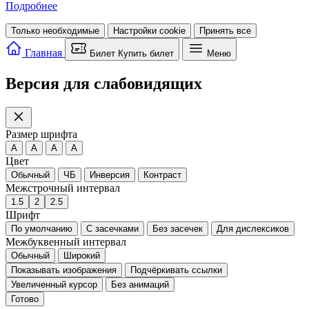
Подробнее
Только необходимые
Настройки cookie
Принять все
Главная
Билет
Купить билет
Меню
Версия для слабовидящих
Размер шрифта
A
A
A
A
Цвет
Обычный
ЧБ
Инверсия
Контраст
Межстрочный интервал
1.5
2
2.5
Шрифт
По умолчанию
С засечками
Без засечек
Для дислексиков
Межбуквенный интервал
Обычный
Широкий
Показывать изображения
Подчёркивать ссылки
Увеличенный курсор
Без анимаций
Готово