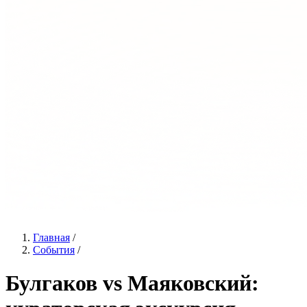
Главная
/
События
/
Булгаков vs Маяковский: