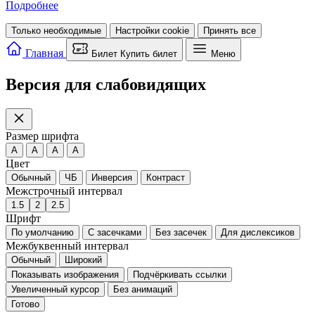
Подробнее
Только необходимые
Настройки cookie
Принять все
Главная
Билет
Купить билет
Меню
Версия для слабовидящих
Размер шрифта
A
A
A
A
Цвет
Обычный
ЧБ
Инверсия
Контраст
Межстрочный интервал
1.5
2
2.5
Шрифт
По умолчанию
С засечками
Без засечек
Для дислексиков
Межбуквенный интервал
Обычный
Широкий
Показывать изображения
Подчёркивать ссылки
Увеличенный курсор
Без анимаций
Готово